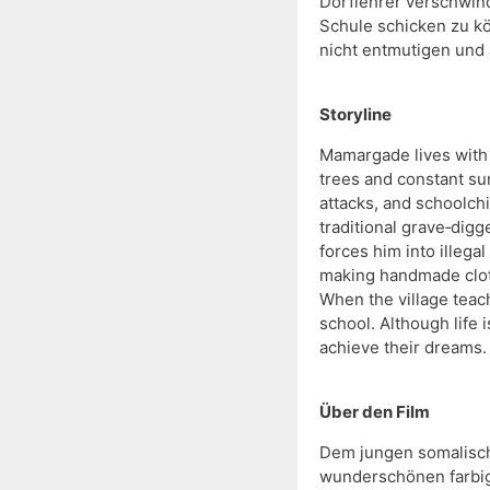
Dorflehrer verschwin
Schule schicken zu kön
nicht entmutigen und 
Storyline
Mamargade lives with 
trees and constant sun
attacks, and schoolch
traditional grave‑digg
forces him into illega
making handmade cloth
When the village teach
school. Although life 
achieve their dreams.
Über den Film
Dem jungen somalisch
wunderschönen farbig