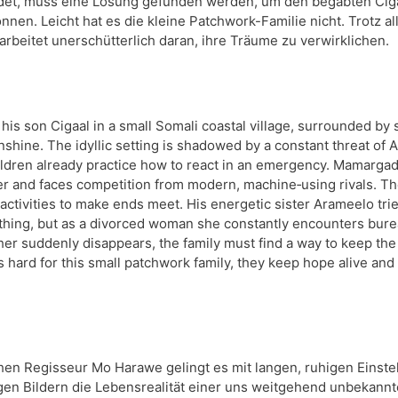
det, muss eine Lösung gefunden werden, um den begabten Cigaal
nen. Leicht hat es die kleine Patchwork-Familie nicht. Trotz alle
arbeitet unerschütterlich daran, ihre Träume zu verwirklichen.
his son Cigaal in a small Somali coastal village, surrounded by
shine. The idyllic setting is shadowed by a constant threat of 
ildren already practice how to react in an emergency. Mamargad
er and faces competition from modern, machine‑using rivals. The
l activities to make ends meet. His energetic sister Arameelo trie
ing, but as a divorced woman she constantly encounters bureau
er suddenly disappears, the family must find a way to keep the t
is hard for this small patchwork family, they keep hope alive and w
en Regisseur Mo Harawe gelingt es mit langen, ruhigen Einstel
en Bildern die Lebensrealität einer uns weitgehend unbekannt