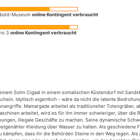
78
21
Siebold-Museum
online Kontingent verbraucht
94
5
ino 3
online Kontingent verbraucht
einem Sohn Cigaal in einem somalischen Küstendorf mit Sandst
ein. Idyllisch eigentlich - wäre da nicht die latente Bedrohun
angriffe. Mamargade arbeitet als traditioneller Totengräber, a
aschinen arbeitet, wird es für ihn immer schwieriger, über die
zwungen, illegale Geschäfte zu machen. Seine dynamische Schw
lbstgenähter Kleidung über Wasser zu halten. Als geschiedene Fr
 kämpfen, dass ihr die Behörden Steine in den Weg legen. Als pl