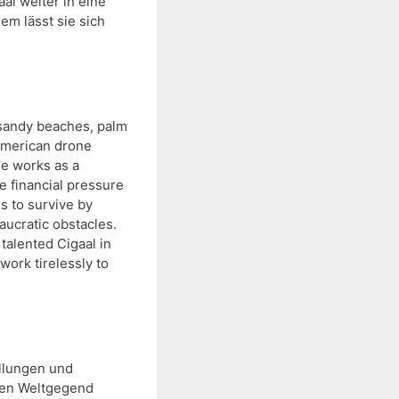
 weiter in eine 
m lässt sie sich 
 sandy beaches, palm 
American drone 
e works as a 
 financial pressure 
s to survive by 
cratic obstacles. 
alented Cigaal in 
ork tirelessly to 
lungen und 
en Weltgegend 