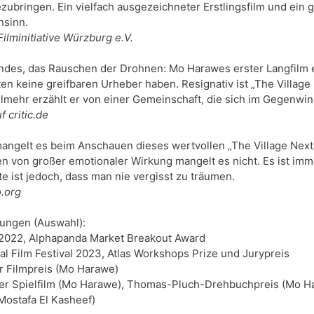
ubringen. Ein vielfach ausgezeichneter Erstlingsfilm und ein gr
nsinn.
des, das Rauschen der Drohnen: Mo Harawes erster Langfilm e
en keine greifbaren Urheber haben. Resignativ ist „The Village 
lmehr erzählt er von einer Gemeinschaft, die sich im Gegenwin
f critic.de
gelt es beim Anschauen dieses wertvollen „The Village Next to
von großer emotionaler Wirkung mangelt es nicht. Es ist imme
e ist jedoch, dass man nie vergisst zu träumen.
.org
ngen (Auswahl): 

 2022, Alphapanda Market Breakout Award

al Film Festival 2023, Atlas Workshops Prize und Jurypreis

 Filmpreis (Mo Harawe)

ter Spielfilm (Mo Harawe), Thomas-Pluch-Drehbuchpreis (Mo H
Mostafa El Kasheef)
