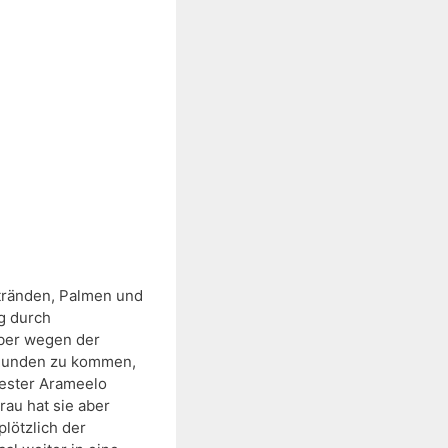
ränden, Palmen und 
g durch 
ber wegen der 
 Runden zu kommen, 
ester Arameelo 
au hat sie aber 
ötzlich der 