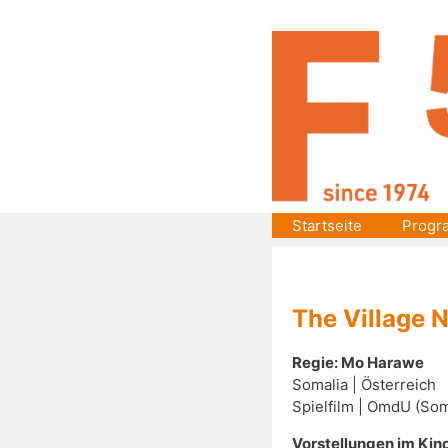
Zum
Inhalt
springen
Startseite
Progr
The Village N
Regie: Mo Harawe
Somalia | Österreich
Spielfilm | OmdU (Som
Vorstellungen im Kin