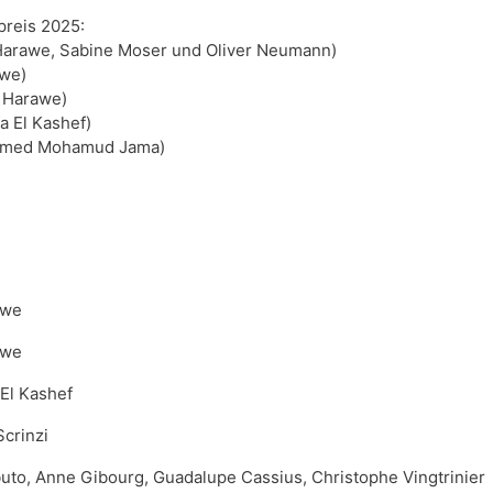
reis 2025:

 Harawe, Sabine Moser und Oliver Neumann)

we)

Harawe)

 El Kashef)

hamed Mohamud Jama)
awe
awe
El Kashef
crinzi
buto, Anne Gibourg, Guadalupe Cassius, Christophe Vingtrinier