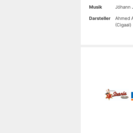
Musik
Jóhann 
Darsteller
Ahmed A
(Cigaal)