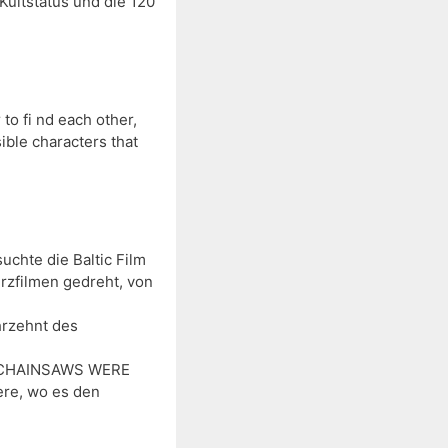
ultstatus und die 120 
to fi nd each other, 
ible characters that 
chte die Baltic Film 
rzfilmen gedreht, von 
zehnt des 
os CHAINSAWS WERE 
re, wo es den 