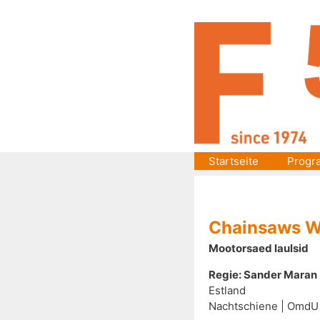
Zum
Inhalt
springen
Startseite
Progr
Chainsaws W
Mootorsaed laulsid
Regie: Sander Maran
Estland
Nachtschiene | OmdU (