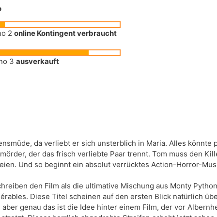
o
58
ino 2
online Kontingent verbraucht
84
15
ino 3
ausverkauft
ensmüde, da verliebt er sich unsterblich in Maria. Alles könnte p
mörder, der das frisch verliebte Paar trennt. Tom muss den Kill
reien. Und so beginnt ein absolut verrücktes Action-Horror-Mu
reiben den Film als die ultimative Mischung aus Monty Python
rables. Diese Titel scheinen auf den ersten Blick natürlich übe
er genau das ist die Idee hinter einem Film, der vor Albernheit