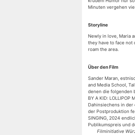
krudem Humor nur so s
Minuten vergehen viel
Storyline
Newly in love, Maria a
they have to face not 
roam the area.
Über den Film
Sander Maran, estnisch
and Media School, Tal
denen die folgenden 
BY A KID: LOLLIPOP 
Dahinsiechens in der 
der Postproduktion f
SINGING, 2024 endlich
Publikumspreis und d
Filminitiative Wür