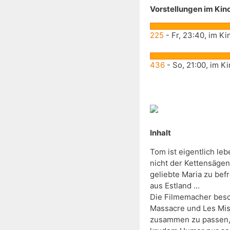
Vorstellungen im Kin
41
225
- Fr, 23:40, im K
436
- So, 21:00, im K
Inhalt
Tom ist eigentlich leb
nicht der Kettensägen
geliebte Maria zu bef
aus Estland ...

Die Filmemacher besch
Massacre und Les Misé
zusammen zu passen, ab