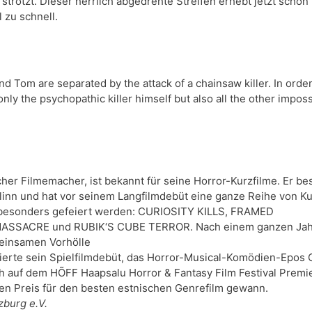
trotzt. Dieser herrlich abgedrehte Streifen erhebt jetzt schon K
 zu schnell.
nd Tom are separated by the attack of a chainsaw killer. In order 
only the psychopathic killer himself but also all the other imposs
er Filmemacher, ist bekannt für seine Horror-Kurzfilme. Er besu
linn und hat vor seinem Langfilmdebüt eine ganze Reihe von Ku
besonders gefeiert werden: CURIOSITY KILLS, FRAMED

MASSACRE und RUBIK‘S CUBE TERROR. Nach einem ganzen Jahr
einsamen Vorhölle

eierte sein Spielfilmdebüt, das Horror-Musical-Komödien-Ep
 auf dem HÕFF Haapsalu Horror & Fantasy Film Festival Premie
en Preis für den besten estnischen Genrefilm gewann.
zburg e.V.